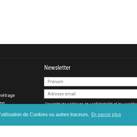
Newsletter
métrage
ing
J'accepte les
politiques de confidentialité
et les
conditi
générales
En savoir plus
’utilisation de Cookies ou autres traceurs.
-métrage
té