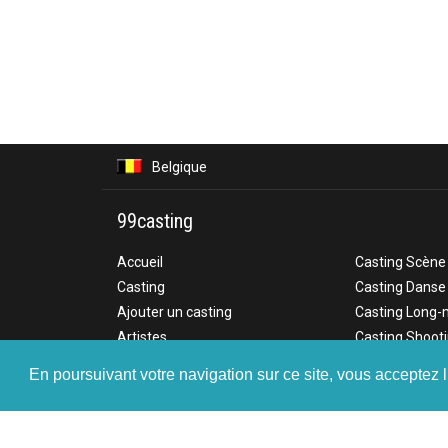
Belgique
99casting
Accueil
Casting Scène
Casting
Casting Danse
Ajouter un casting
Casting Long-
Artistes
Casting Shoot
Annonces
Casting Télé
En poursuivant votre navigation sur ce site, vous acceptez l
F.A.Q
Casting Court
Tarifs
Casting Publici
Contact
Casting Web