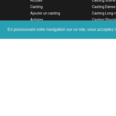
Accueil
Casting Scène
Casting
Casting Danse
Ajouter un casting
Casting Long-
Artistes
Casting Shoot
Annonces
Casting Télé
En poursuivant votre navigation sur ce site, vous acceptez l
F.A.Q
Casting Court
Tarifs
Casting Publici
Contact
Casting Web
Connexion
Casting Clip m
Inscription
Casting Voix-o
Casting Série
Casting Docum
Casting Résea
Casting Tutorie
Casting Institu
Cop