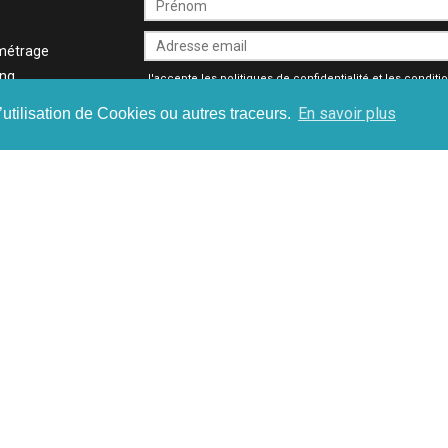
métrage
ing
J'accepte les
politiques de confidentialité
et les
conditi
générales
En savoir plus
’utilisation de Cookies ou autres traceurs.
-métrage
té
usical
ff
entaire
ux sociaux
l
tionnel
-
Politique de confidentialité
Conditions générales de vente
yright © 2018 - 99casting.com - All rights reserved - A product of
S-Network 