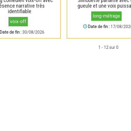
g comédien voix-off avec
Silhouette parlante avec
ésence narrative très
gueule et une voix puiss
identifiable
long-métrage
voix-off
Date de fin :
17/08/202
Date de fin :
30/08/2026
1 - 12 sur 0