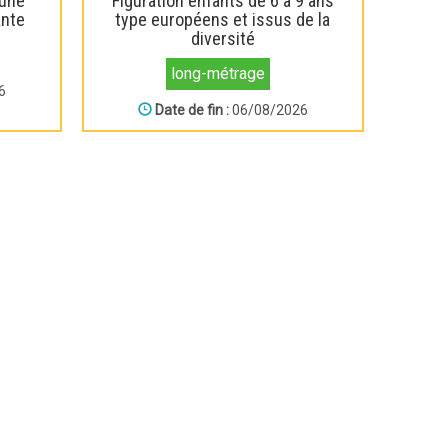
 une
Figuration enfants de 6 à 9 ans
ante
type européens et issus de la
diversité
long-métrage
6
Date de fin :
06/08/2026