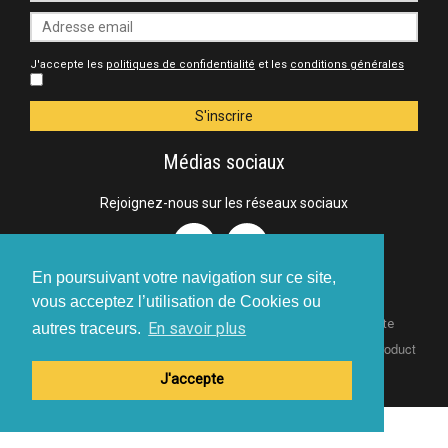
J'accepte les
politiques de confidentialité
et les
conditions générales
Médias sociaux
Rejoignez-nous sur les réseaux sociaux
En poursuivant votre navigation sur ce site,
vous acceptez l’utilisation de Cookies ou
-
Politique de confidentialité
Conditions générales de vente
En savoir plus
autres traceurs.
Copyright © 2018 - 99casting.com - All rights reserved - A product
of
S-Network sprl
J'accepte