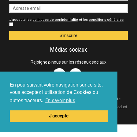
J'accepte les
politiques de confidentialité
et les
conditions générales
Médias sociaux
Rejoignez-nous sur les réseaux sociaux
En poursuivant votre navigation sur ce site,
vous acceptez l’utilisation de Cookies ou
-
Politique de confidentialité
Conditions générales de vente
En savoir plus
autres traceurs.
Copyright © 2018 - 99casting.com - All rights reserved - A product
of
S-Network sprl
J'accepte