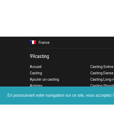
France
99casting
Accueil
Casting Scène
Casting
Casting Danse
Ajouter un casting
Casting Long-
Artistes
Casting Shoot
Annonces
Casting Télé
En poursuivant votre navigation sur ce site, vous acceptez l
F.A.Q
Casting Court
Tarifs
Casting Publici
Contact
Casting Web