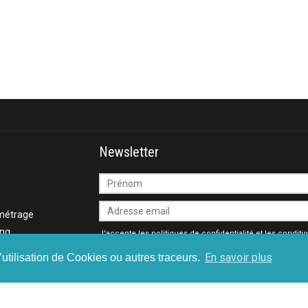
Newsletter
métrage
ing
J'accepte les
politiques de confidentialité
et les
conditi
générales
En savoir plus
’utilisation de Cookies ou autres traceurs.
-métrage
té